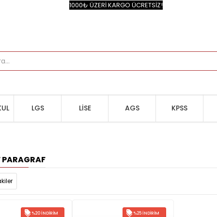
1000₺ ÜZERİ KARGO ÜCRETSİZ!
UL
LGS
LİSE
AGS
KPSS
IF PARAGRAF
kiler
%20 İNDIRIM
%25 İNDIRIM