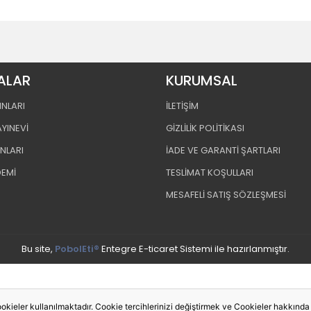
ALAR
KURUMSAL
INLARI
İLETİŞİM
AYINEVİ
GİZLİLİK POLİTİKASI
INLARI
İADE VE GARANTİ ŞARTLARI
DEMİ
TESLİMAT KOŞULLARI
MESAFELİ SATIŞ SÖZLEŞMESİ
Bu site,
PobolEti®
Entegre E-ticaret Sistemi ile hazırlanmıştır.
okieler kullanılmaktadır. Cookie tercihlerinizi değiştirmek ve Cookieler hakkında de