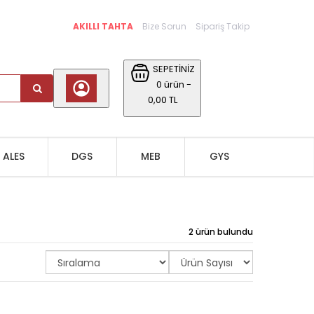
AKILLI TAHTA
Bize Sorun
Sipariş Takip
SEPETİNİZ
0 ürün -
0,00 TL
ALES
DGS
MEB
GYS
2 ürün bulundu