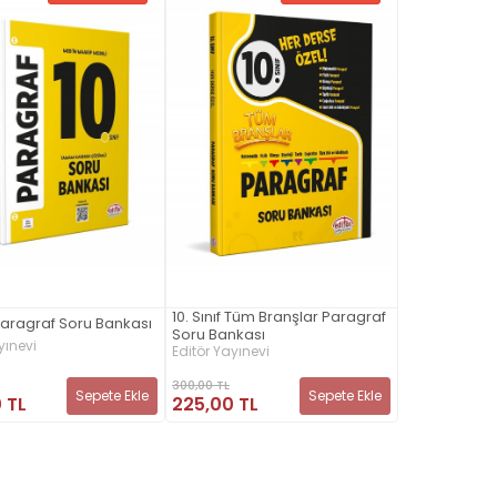
10. Sınıf Tüm Branşlar Paragraf
f Paragraf Soru Bankası
Soru Bankası
yınevi
Editör Yayınevi
300,00 TL
Sepete Ekle
Sepete Ekle
 TL
225,00 TL