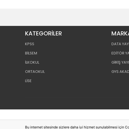
KATEGORİLER
MARK
KPSS
DATA YAY
BİLSEM
EDİTÖR Y
İLKOKUL
GİRİŞ YAY
ORTAOKUL
GYS AKA
LİSE
Bu internet sitesinde sizlere daha iyi hizmet sunulabilmesi için Co