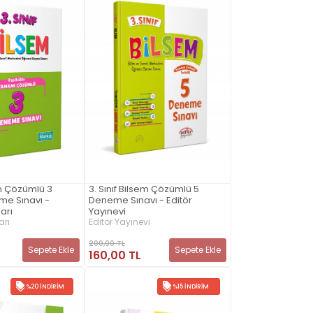
em Çözümlü 3
3. Sınıf Bilsem Çözümlü 5
me Sınavı -
Deneme Sınavı - Editör
arı
Yayınevi
arı
Editör Yayınevi
200,00 TL
Sepete Ekle
Sepete Ekle
160,00 TL
%20 İNDIRIM
%15 İNDIRIM