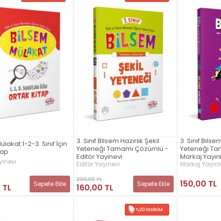
3. Sınıf Bilsem Hazırlık Şekil
3. Sınıf Bilse
lakat 1-2-3. Sınıf İçin
Yeteneği Tamamı Çözümlü -
Yeteneği Ta
tap
Editör Yayınevi
Markaj Yayınl
yınevi
Editör Yayınevi
Markaj Yayınl
200,00 TL
150,00 TL
Sepete Ekle
Sepete Ekle
 TL
160,00 TL
%20 İNDIRIM