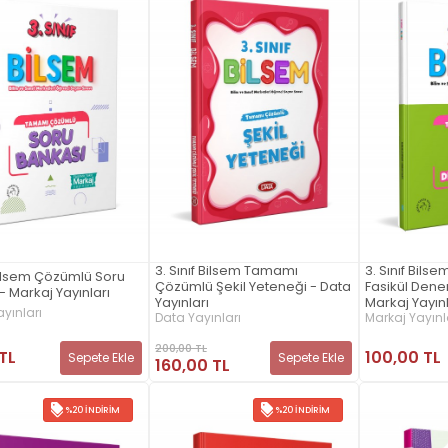
3. Sınıf Bilsem Tamamı
3. Sınıf Bils
 Bilsem Çözümlü Soru
Çözümlü Şekil Yeteneği - Data
Fasikül Dene
- Markaj Yayınları
Yayınları
Markaj Yayınl
yınları
Data Yayınları
Markaj Yayınl
200,00 TL
 TL
100,00 TL
Sepete Ekle
Sepete Ekle
160,00 TL
%20 İNDIRIM
%20 İNDIRIM