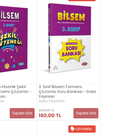
m Hazırlık Şekil
3. Sınıf Bilsem Tamamı
mamı Çözümlü -
Çözümlü Soru Bankası - Data
arı
Yayınları
arı
Data Yayınları
200,00 TL
Sepete Ekle
Sepete Ekle
160,00 TL
%20 İNDIRIM