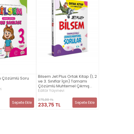
Bilsem Jet Plus Ortak Kitap (1, 2
sem Çözümlü Soru
ve 3. Sınıflar İçin) Tamamı
Çözümlü Muhtemel Çıkmış
i
Sorular
Editör Yayınevi
275,00 TL
Sepete Ekle
Sepete Ekle
233,75 TL