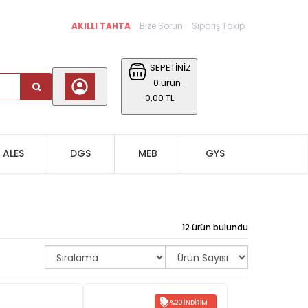
AKILLI TAHTA
Bize Sorun
Sipariş Takip
SEPETİNİZ
0 ürün -
0,00 TL
ALES
DGS
MEB
GYS
12 ürün bulundu
%20 İNDIRIM