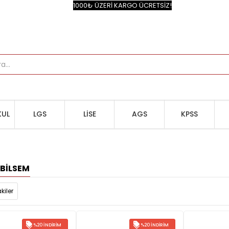
1000₺ ÜZERİ KARGO ÜCRETSİZ!
UL
LGS
LİSE
AGS
KPSS
F BILSEM
kiler
%20 İNDIRIM
%20 İNDIRIM