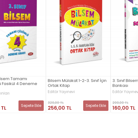
 Bilsem Tamamı
Bilsem Mülakat 1-2-3. Sınıf İçin
3. Sınıf Bil
 Fasikül 4 Deneme
Ortak Kitap
Bankası
Editör Yayınevi
Editör Yayınev
ınları
320,00 TL
200,00 TL
Sepete Ekle
Sepete Ekle
256,00 TL
160,00 TL
 TL