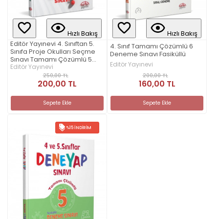
Hızlı Bakış
Hızlı Bakış
Editör Yayınevi 4. Sınıftan 5.
4. Sınıf Tamamı Çözümlü 6
Sınıfa Proje Okulları Seçme
Deneme Sınavı Fasiküllü
Sınavı Tamamı Çözümlü 5
Editör Yayınevi
Deneme
Editör Yayınevi
200,00 TL
250,00 TL
160,00 TL
200,00 TL
Sepete Ekle
Sepete Ekle
%15 İNDIRIM