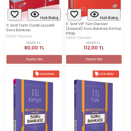
Hızlı Bakış
Hızlı Bakış
11. Sınıf VIP Tüm Dersler
11. Sınıf Tarih Özetli Lezzetli
(Sayısal) Soru Bankası Kırmızı
Soru Bankası
Kitap
Editör Yayınevi
Editör Yayınevi
100,00 TL
140,00 TL
80,00 TL
112,00 TL
Sepete Ekle
Sepete Ekle
%0 İNDIRIM
%0 İNDIRIM