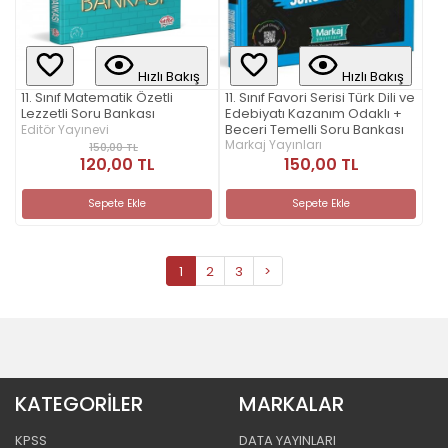
Hızlı Bakış
Hızlı Bakış
11. Sınıf Favori Serisi Türk Dili ve
11. Sınıf Matematik Özetli
Edebiyatı Kazanım Odaklı +
Lezzetli Soru Bankası
Beceri Temelli Soru Bankası
Editör Yayınevi
Markaj Yayınları
150,00 TL
120,00 TL
150,00 TL
Sepete Ekle
Sepete Ekle
1
2
3
>
KATEGORİLER
MARKALAR
KPSS
DATA YAYINLARI