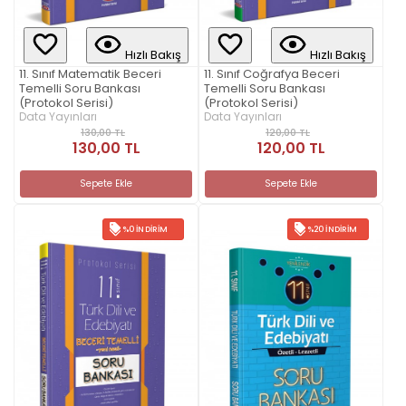
Hızlı Bakış
Hızlı Bakış
11. Sınıf Matematik Beceri
11. Sınıf Coğrafya Beceri
Temelli Soru Bankası
Temelli Soru Bankası
(Protokol Serisi)
(Protokol Serisi)
Data Yayınları
Data Yayınları
130,00 TL
120,00 TL
130,00 TL
120,00 TL
Sepete Ekle
Sepete Ekle
%0 İNDIRIM
%20 İNDIRIM