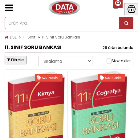
LİSE
11. Sınıf
11. Sınıf Soru Bankası
11. SINIF SORU BANKASI
26 ürün bulundu
Filtrele
Stoktakiler
%20 İNDIRIM
%20 İNDIRIM