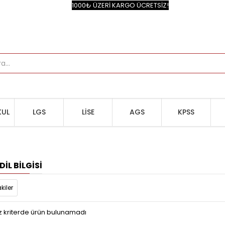
1000₺ ÜZERİ KARGO ÜCRETSİZ!
UL
LGS
LİSE
AGS
KPSS
IL BILGISI
kiler
z kriterde ürün bulunamadı