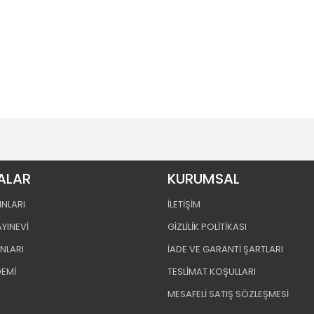
ALAR
KURUMSAL
INLARI
İLETİŞİM
AYINEVİ
GİZLİLİK POLİTİKASI
INLARI
İADE VE GARANTİ ŞARTLARI
DEMİ
TESLİMAT KOŞULLARI
MESAFELİ SATIŞ SÖZLEŞMESİ