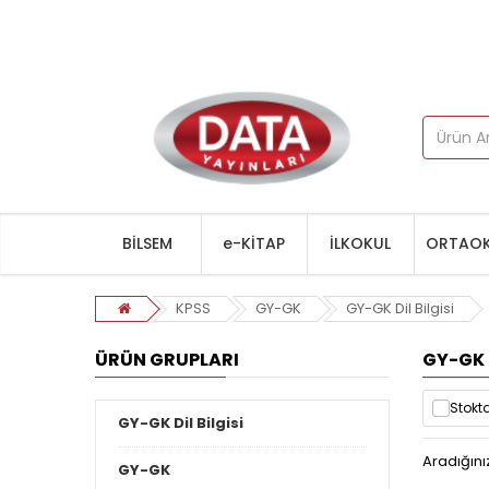
BİLSEM
e-KİTAP
İLKOKUL
ORTAOK
KPSS
GY-GK
GY-GK Dil Bilgisi
ÜRÜN GRUPLARI
GY-GK D
Stokta
GY-GK Dil Bilgisi
Aradığını
GY-GK