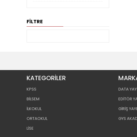
FİLTRE
KATEGORİLER
MARK
KPSS
DATA YAY
BİLSEM
EDİTÖR Y
İLKOKUL
GİRİŞ YAY
ORTAOKUL
GYS AKA
LİSE