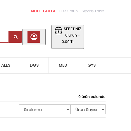
AKILLI TAHTA
Bize Sorun
Sipariş Takip
SEPETİNİZ
0 ürün -
0,00 TL
ALES
DGS
MEB
GYS
0 ürün bulundu