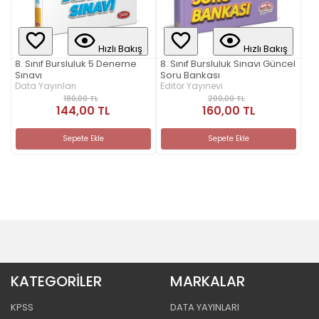
Hızlı Bakış
Hızlı Bakış
8. Sınıf Bursluluk 5 Deneme
8. Sınıf Bursluluk Sınavı Güncel
Sınavı
Soru Bankası
Data Yayınları
Editör Yayınevi
180,00 TL
200,00 TL
144,00 TL
160,00 TL
Sepete Ekle
Sepete Ekle
KATEGORİLER
MARKALAR
KPSS
DATA YAYINLARI