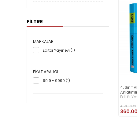
FİLTRE
MARKALAR
Editör Yayınevi (1)
FIYAT ARALIĞI
99.9 - 9999 (1)
4. Sınıf
Anlatıml
Editör Ya
450,00 TL
360,00