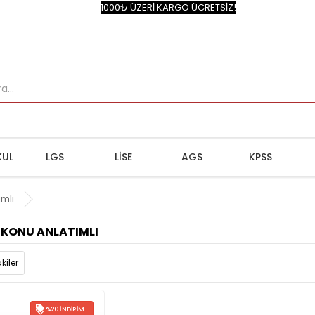
1000₺ ÜZERİ KARGO ÜCRETSİZ!
UL
LGS
LİSE
AGS
KPSS
ımlı
IF KONU ANLATIMLI
kiler
%20 İNDIRIM