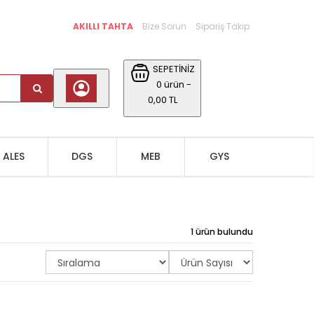
AKILLI TAHTA
Bize Sorun
Sipariş Takip
SEPETİNİZ
0 ürün -
0,00 TL
ALES
DGS
MEB
GYS
1 ürün bulundu