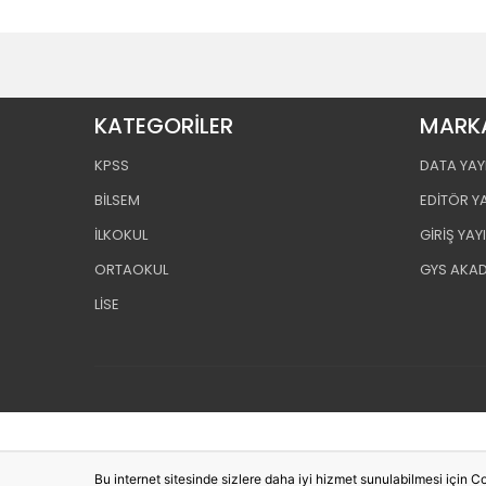
KATEGORİLER
MARK
KPSS
DATA YAY
BİLSEM
EDİTÖR Y
İLKOKUL
GİRİŞ YAY
ORTAOKUL
GYS AKA
LİSE
Bu internet sitesinde sizlere daha iyi hizmet sunulabilmesi için Co