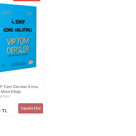
 VIP Tüm Dersler Konu
ı Mavi Kitap
yınevi
Sepete Ekle
 TL