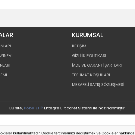
ALAR
KURUMSAL
INLARI
İLETİŞİM
AYINEVİ
GİZLİLİK POLİTİKASI
INLARI
İADE VE GARANTİ ŞARTLARI
DEMİ
TESLİMAT KOŞULLARI
MESAFELİ SATIŞ SÖZLEŞMESİ
Bu site,
PobolEti®
Entegre E-ticaret Sistemi ile hazırlanmıştır.
okieler kullanılmaktadır. Cookie tercihlerinizi değiştirmek ve Cookieler hakkında de