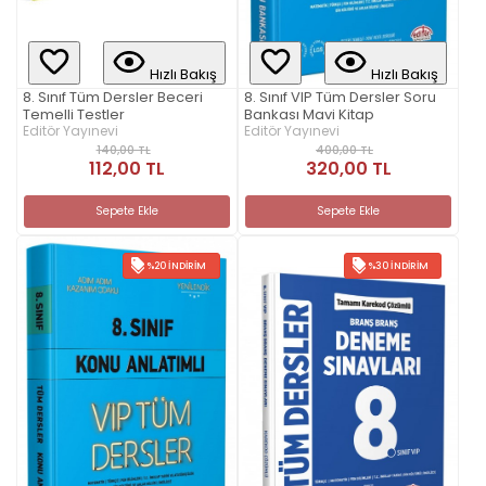
Hızlı Bakış
Hızlı Bakış
8. Sınıf Tüm Dersler Beceri
8. Sınıf VIP Tüm Dersler Soru
Temelli Testler
Bankası Mavi Kitap
Editör Yayınevi
Editör Yayınevi
140,00 TL
400,00 TL
112,00 TL
320,00 TL
Sepete Ekle
Sepete Ekle
%20 İNDIRIM
%30 İNDIRIM