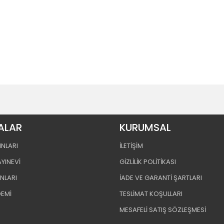
ALAR
KURUMSAL
INLARI
İLETİŞİM
AYINEVİ
GİZLİLİK POLİTİKASI
INLARI
İADE VE GARANTİ ŞARTLARI
DEMİ
TESLİMAT KOŞULLARI
MESAFELİ SATIŞ SÖZLEŞMESİ