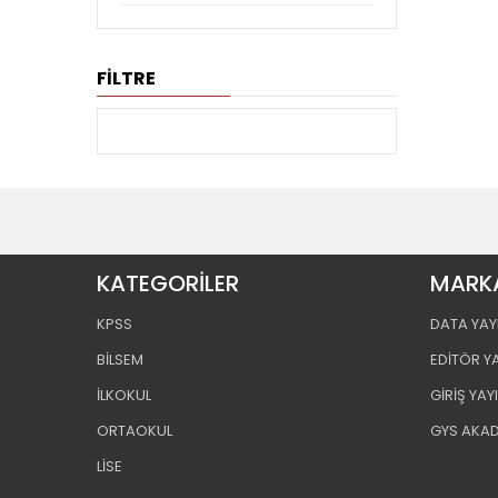
FİLTRE
KATEGORİLER
MARK
KPSS
DATA YAY
BİLSEM
EDİTÖR Y
İLKOKUL
GİRİŞ YAY
ORTAOKUL
GYS AKA
LİSE