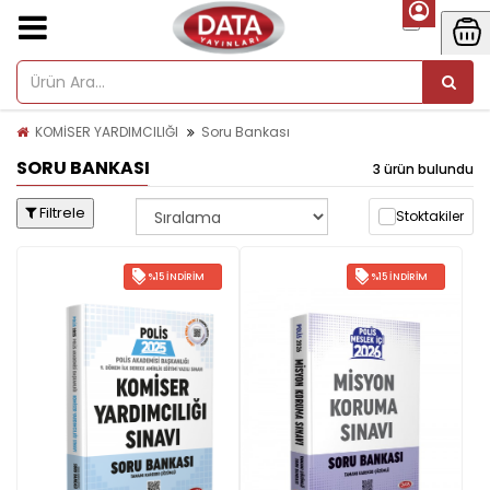
KOMİSER YARDIMCILIĞI
Soru Bankası
SORU BANKASI
3 ürün bulundu
Filtrele
Stoktakiler
%15 İNDIRIM
%15 İNDIRIM