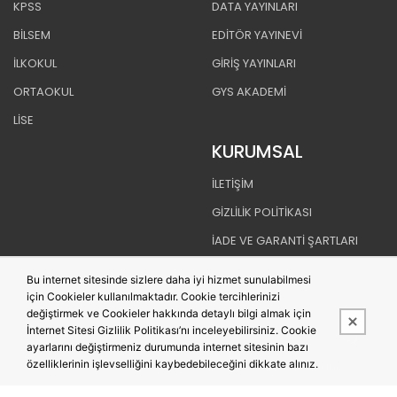
KPSS
DATA YAYINLARI
BİLSEM
EDİTÖR YAYINEVİ
İLKOKUL
GİRİŞ YAYINLARI
ORTAOKUL
GYS AKADEMİ
LİSE
KURUMSAL
İLETİŞİM
GİZLİLİK POLİTİKASI
İADE VE GARANTİ ŞARTLARI
TESLİMAT KOŞULLARI
Bu internet sitesinde sizlere daha iyi hizmet sunulabilmesi
MESAFELİ SATIŞ SÖZLEŞMESİ
için Cookieler kullanılmaktadır. Cookie tercihlerinizi
değiştirmek ve Cookieler hakkında detaylı bilgi almak için
İnternet Sitesi Gizlilik Politikası’nı inceleyebilirsiniz. Cookie
ayarlarını değiştirmeniz durumunda internet sitesinin bazı
özelliklerinin işlevselliğini kaybedebileceğini dikkate alınız.
Bu site,
PobolEti®
Entegre E-ticaret Sistemi ile hazırlanmıştır.