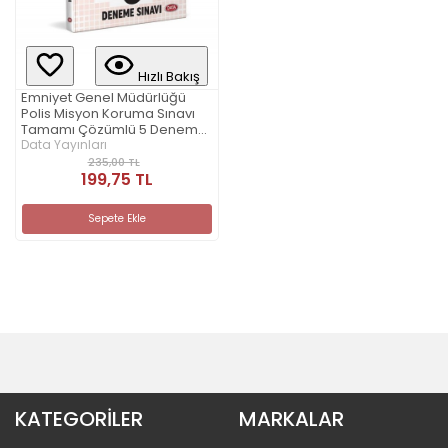
Hızlı Bakış
Emniyet Genel Müdürlüğü
Polis Misyon Koruma Sınavı
Tamamı Çözümlü 5 Deneme
Sınavı
Data Yayınları
235,00 TL
199,75 TL
Sepete Ekle
KATEGORİLER
MARKALAR