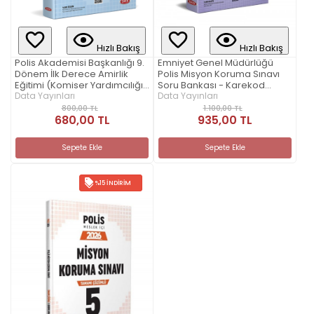
Hızlı Bakış
Hızlı Bakış
Polis Akademisi Başkanlığı 9.
Emniyet Genel Müdürlüğü
Dönem İlk Derece Amirlik
Polis Misyon Koruma Sınavı
Eğitimi (Komiser Yardımcılığı)
Soru Bankası - Karekod
Yazılı Sınavı Soru Bankası -
Data Yayınları
Çözümlü
Data Yayınları
Karekod Çözümlü
800,00 TL
1.100,00 TL
680,00 TL
935,00 TL
Sepete Ekle
Sepete Ekle
%15 İNDIRIM