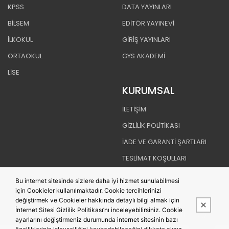
KPSS
DATA YAYINLARI
BİLSEM
EDİTÖR YAYINEVİ
İLKOKUL
GİRİŞ YAYINLARI
ORTAOKUL
GYS AKADEMİ
LİSE
KURUMSAL
İLETİŞİM
GİZLİLİK POLİTİKASI
İADE VE GARANTİ ŞARTLARI
TESLİMAT KOŞULLARI
MESAFELİ SATIŞ SÖZLEŞMESİ
Bu internet sitesinde sizlere daha iyi hizmet sunulabilmesi
için Cookieler kullanılmaktadır. Cookie tercihlerinizi
değiştirmek ve Cookieler hakkında detaylı bilgi almak için
İnternet Sitesi Gizlilik Politikası’nı inceleyebilirsiniz. Cookie
Bu site,
PobolEti®
Entegre E-ticaret Sistemi ile hazırlanmıştır.
ayarlarını değiştirmeniz durumunda internet sitesinin bazı