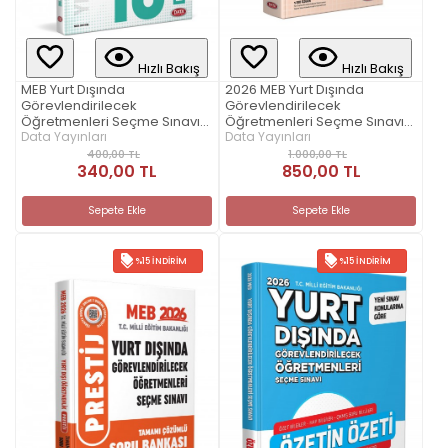
Hızlı Bakış
Hızlı Bakış
MEB Yurt Dışında
2026 MEB Yurt Dışında
Görevlendirilecek
Görevlendirilecek
Öğretmenleri Seçme Sınavı
Öğretmenleri Seçme Sınavı
Tamamı Çözümlü 10 Deneme
Data Yayınları
Konu Anlatımlı
Data Yayınları
Sınavı
400,00 TL
1.000,00 TL
340,00 TL
850,00 TL
Sepete Ekle
Sepete Ekle
%15 İNDIRIM
%15 İNDIRIM