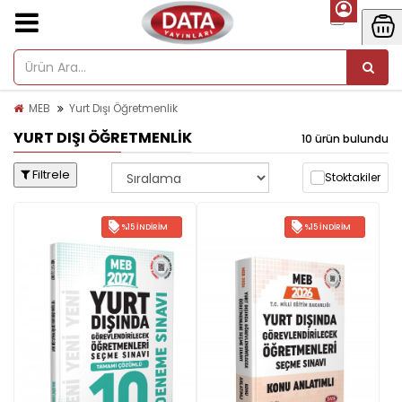
MEB
Yurt Dışı Öğretmenlik
YURT DIŞI ÖĞRETMENLIK
10 ürün bulundu
Filtrele
Stoktakiler
%15 İNDIRIM
%15 İNDIRIM