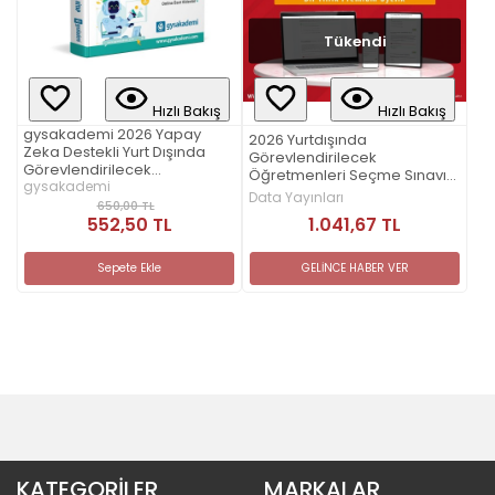
Tükendi
Hızlı Bakış
Hızlı Bakış
gysakademi 2026 Yapay
2026 Yurtdışında
Zeka Destekli Yurt Dışında
Görevlendirilecek
Görevlendirilecek
Öğretmenleri Seçme Sınavı
Öğretmenleri Seçme Sınavı
gysakademi
Dijital Eğitim Platformu
Data Yayınları
Görsel Hibrit Kitap
650,00 TL
(www.gysakademi.com 1
552,50 TL
1.041,67 TL
Yıllık Premium)
Sepete Ekle
GELİNCE HABER VER
KATEGORİLER
MARKALAR