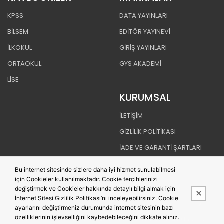
KPSS
DATA YAYINLARI
BİLSEM
EDİTÖR YAYINEVİ
İLKOKUL
GİRİŞ YAYINLARI
ORTAOKUL
GYS AKADEMİ
LİSE
KURUMSAL
İLETİŞİM
GİZLİLİK POLİTİKASI
İADE VE GARANTİ ŞARTLARI
TESLİMAT KOŞULLARI
Bu internet sitesinde sizlere daha iyi hizmet sunulabilmesi
MESAFELİ SATIŞ SÖZLEŞMESİ
için Cookieler kullanılmaktadır. Cookie tercihlerinizi
değiştirmek ve Cookieler hakkında detaylı bilgi almak için
İnternet Sitesi Gizlilik Politikası’nı inceleyebilirsiniz. Cookie
ayarlarını değiştirmeniz durumunda internet sitesinin bazı
özelliklerinin işlevselliğini kaybedebileceğini dikkate alınız.
Bu site,
PobolEti®
Entegre E-ticaret Sistemi ile hazırlanmıştır.