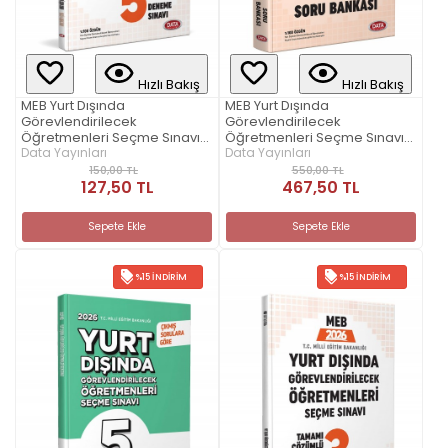
Hızlı Bakış
Hızlı Bakış
MEB Yurt Dışında
MEB Yurt Dışında
Görevlendirilecek
Görevlendirilecek
Öğretmenleri Seçme Sınavı
Öğretmenleri Seçme Sınavı
Premium 5 Deneme Sınavı
Data Yayınları
Soru Bankası
Data Yayınları
150,00 TL
550,00 TL
127,50 TL
467,50 TL
Sepete Ekle
Sepete Ekle
%15 İNDIRIM
%15 İNDIRIM