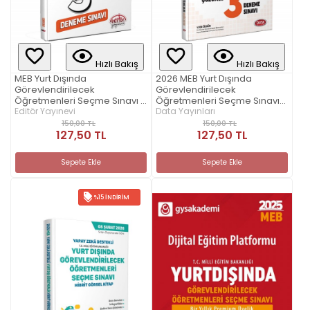
Hızlı Bakış
Hızlı Bakış
MEB Yurt Dışında
2026 MEB Yurt Dışında
Görevlendirilecek
Görevlendirilecek
Öğretmenleri Seçme Sınavı 5
Öğretmenleri Seçme Sınavı
Deneme Sınavı
Editör Yayınevi
Tamamı Çözümlü 3 Deneme
Data Yayınları
Sınavı
150,00 TL
150,00 TL
127,50 TL
127,50 TL
Sepete Ekle
Sepete Ekle
%15 İNDIRIM